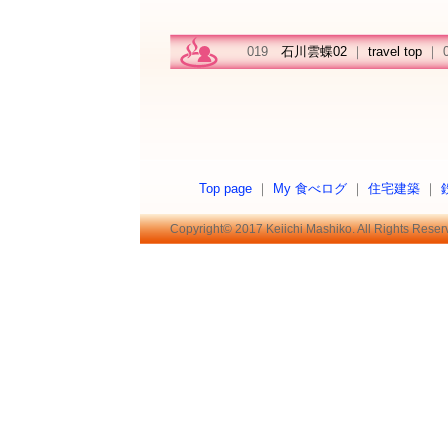
019
石川雲蝶02
｜
travel top
｜ 
Top page
｜
My 食べログ
｜
住宅建築
｜
Copyright© 2017 Keiichi Mashiko. All Rights Reser