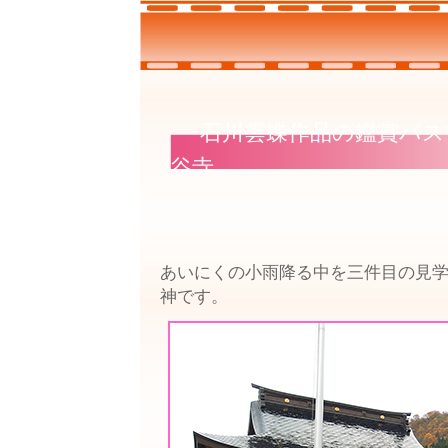
石川雲蝶作品の鑑賞バスツ
谷寺
あいにくの小雨降る中を三件目の見
神です。