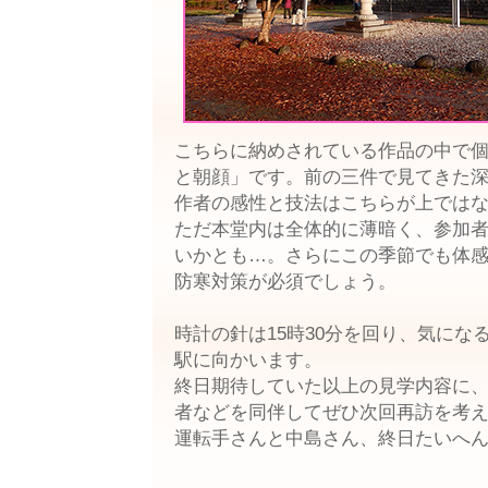
こちらに納めされている作品の中で
と朝顔」です。前の三件で見てきた
作者の感性と技法はこちらが上では
ただ本堂内は全体的に薄暗く、参加
いかとも…。さらにこの季節でも体
防寒対策が必須でしょう。
時計の針は15時30分を回り、気にな
駅に向かいます。
終日期待していた以上の見学内容に
者などを同伴してぜひ次回再訪を考
運転手さんと中島さん、終日たいへ